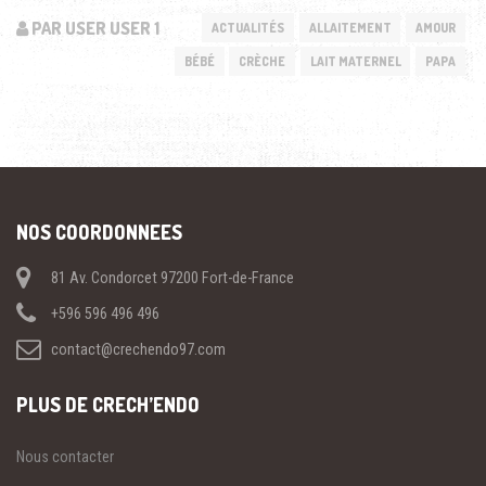
PAR USER USER 1
ACTUALITÉS
ALLAITEMENT
AMOUR
BÉBÉ
CRÈCHE
LAIT MATERNEL
PAPA
NOS COORDONNEES
81 Av. Condorcet 97200 Fort-de-France
+596 596 496 496
contact@crechendo97.com
PLUS DE CRECH’ENDO
Nous contacter