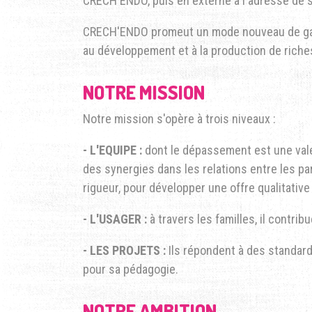
CRECH'ENDO, puis en externe à l'adresse de s
CRECH'ENDO promeut un mode nouveau de garde
au développement et à la production de riches
NOTRE MISSION
Notre mission s'opère à trois niveaux :
- L'EQUIPE :
dont le dépassement est une vale
des synergies dans les relations entre les part
rigueur, pour développer une offre qualitative
- L'USAGER :
à travers les familles, il contri
- LES PROJETS :
Ils répondent à des standar
pour sa pédagogie.
NOTRE AMBITION