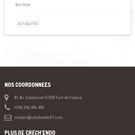
des lieux.
ACTUALITÉS
NOS COORDONNEES
81 Av. Condorcet 97200 Fort-de-France
+596 596 496 496
contact@crechendo97.com
PLUS DE CRECH’ENDO